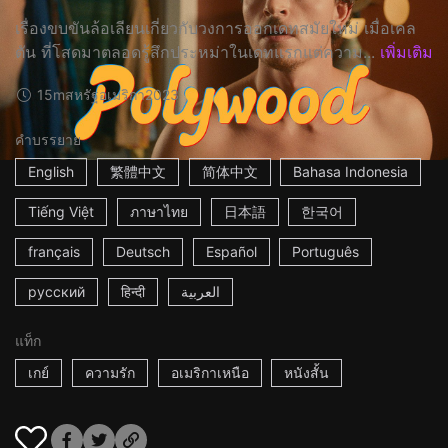
เรื่องขบขันล้อเลียนเกี่ยวกับวงการออกเดทสมัยใหม่ เมื่อเคล
ตัน ที่โสดมาตลอดรู้สึกประหม่าในเดทแรกแต่ความ...
เพิ่มเติม
15m
สหรัฐอเมริกา
2023
คำบรรยาย
English
繁體中文
简体中文
Bahasa Indonesia
Tiếng Việt
ภาษาไทย
日本語
한국어
français
Deutsch
Español
Português
русский
हिन्दी
العربية
แท็ก
เกย์
ความรัก
อเมริกาเหนือ
หนังสั้น