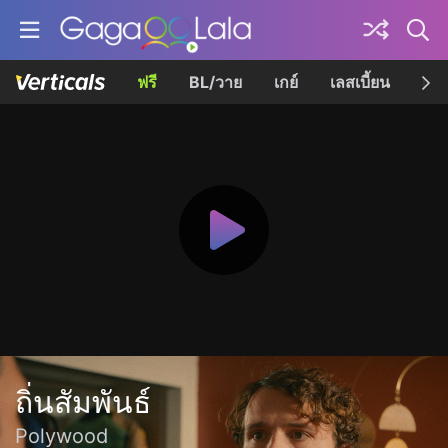
ฟรี
BL/วาย
เกย์
เลสเบี้ยน
เควี
ถิ่นสัมพันธ์
Polywood