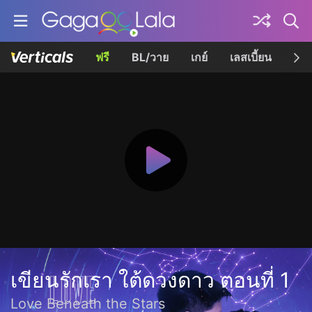
ฟรี
BL/วาย
เกย์
เลสเบี้ยน
เควี
เขียนรักเรา ใต้ดวงดาว ตอนที่ 1
Love Beneath the Stars