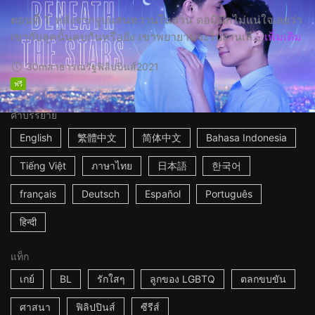
ตอนที่ 1: หลังจากจูบแสนหวานในสวน ดอมินิกไม่แน่ใจเลยว่า
เขากับลุคนั้นคบกันหรือยัง เขาพยายามจะไปงานเลี...
เพิ่มเติม
30m
สาธารณรัฐฟิลิปปินส์
2021
ฟรี
คำบรรยาย
English
繁體中文
简体中文
Bahasa Indonesia
Tiếng Việt
ภาษาไทย
日本語
한국어
français
Deutsch
Español
Português
हिन्दी
แท็ก
เกย์
BL
รักใสๆ
ลูกของ LGBTQ
ตลกขบขัน
ศาสนา
ฟิลิปปินส์
ซีรีส์