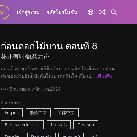
ยน
เข้าสู่ระบบ
รหัสโปรโมชั่น
ก่อนดอกไม้บาน ตอนที่ 8
花开有时颓靡无声
ตอนที่ 8: ซูหยินพาชวีซีหมิงมาถอนพิษให้เสียวเป่า ส่วน
พ่อของฮ่วยอึนก็บังคับให้เขาตัดสินใจ เรื่องย่...
เพิ่มเติม
45m
ราชอาณาจักรไทย
2024
คำบรรยาย
English
繁體中文
简体中文
Bahasa Indonesia
français
Deutsch
Español
Português
русский
हिन्दी