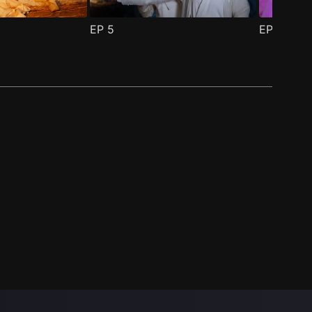
EP
5
EP
6