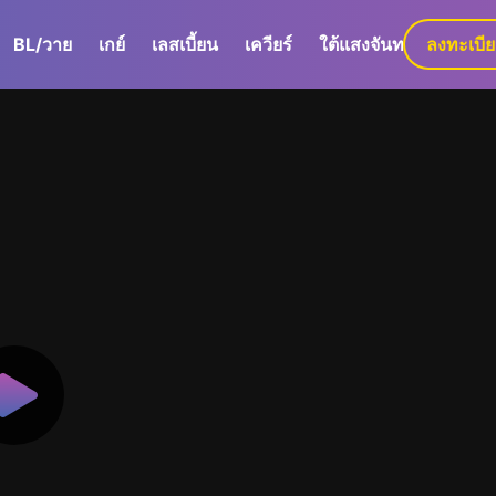
BL/วาย
เกย์
เลสเบี้ยน
เควียร์
ใต้แสงจันทร์
ลงทะเบี
GaLa+