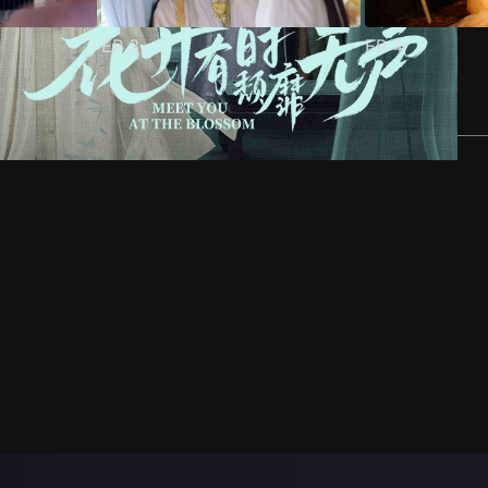
EP
3
EP
4