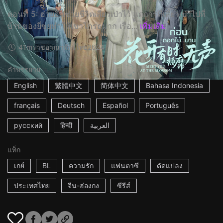
ตอนที่ 5: ฮ่วยอึนช่วยชีวิตเสียวเป่าไว้ แต่การที่เสียวเป่าไปที่
บ้านของยี่ซุยทำให้เขาโกรธมาก เรื่อ...
เพิ่มเติม
41m
ราชอาณาจักรไทย
2024
คำบรรยาย
English
繁體中文
简体中文
Bahasa Indonesia
français
Deutsch
Español
Português
русский
हिन्दी
العربية
แท็ก
เกย์
BL
ความรัก
แฟนตาซี
ดัดแปลง
ประเทศไทย
จีน-ฮ่องกง
ซีรีส์