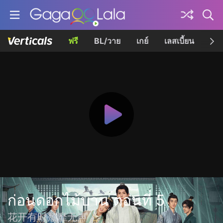
ฟรี
BL/วาย
เกย์
เลสเบี้ยน
เควี
ก่อนดอกไม้บาน ตอนที่ 5
花开有时颓靡无声