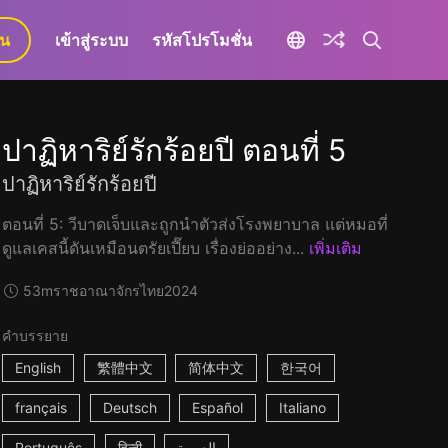
ยน
เข้าสู่ระบบ
รหัสโปรโมชั่น
ปาฏิหาริย์รักร้อยปี ตอนที่ 5
ปาฏิหาริย์รักร้อยปี
ตอนที่ 5: วีบาดเจ็บและถูกนำตัวส่งโรงพยาบาล แต่หมอที่
ดูแลเคสนี้ดันเหมือนตรัยเปี๊ยบ เรื่องย่ออย่าง...
เพิ่มเติม
53m
ราชอาณาจักรไทย
2024
คำบรรยาย
English
繁體中文
简体中文
한국어
français
Deutsch
Español
Italiano
Português
हिन्दी
العربية