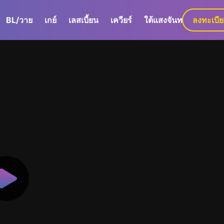
BL/วาย
เกย์
เลสเบี้ยน
เควียร์
ใต้แสงจันทร์
ลงทะเบี
GaLa+