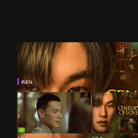
ตอน
ฟรี