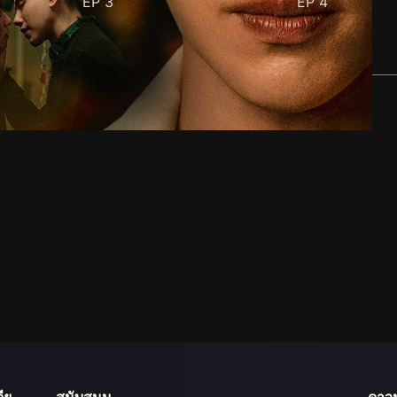
EP
3
EP
4
ีย
สนับสนุน
ดาว