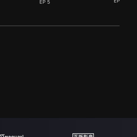
EP
6
EP
5
น์โหลดแอป