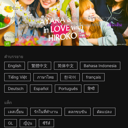
2 ซีซั่น 14 ตอน
เรื่องย่ออย่างเป็นทางการ: ถึึงแม้อายากะจะมีผู้ชายมาชอบ
มากมาย แต่เธอตกหลุมรักฮิโรโกะรุ่นพี่ในออฟฟิศ ...
เพิ่มเติม
ประเทศญี่ปุ่น
2024
ฟรี
คำบรรยาย
English
繁體中文
简体中文
Bahasa Indonesia
Tiếng Việt
ภาษาไทย
한국어
français
Deutsch
Español
Português
हिन्दी
แท็ก
เลสเบี้ยน
รักในที่ทำงาน
ตลกขบขัน
ดัดแปลง
GL
ญี่ปุ่น
ซีรีส์