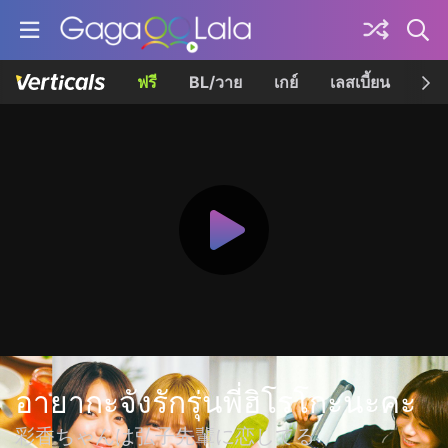
ฟรี
BL/วาย
เกย์
เลสเบี้ยน
เควี
อายากะจังรักรุ่นพี่ฮิโรโกะนะคะ
彩香ちゃんは弘子先輩に恋してる