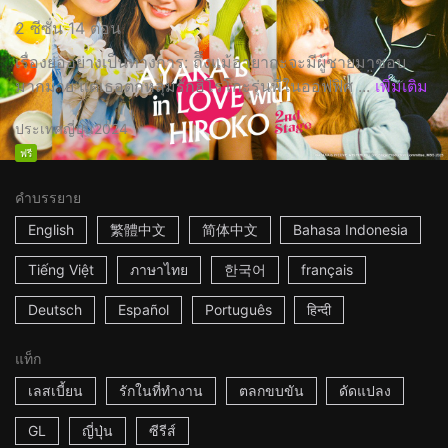
2 ซีซั่น 14 ตอน
เรื่องย่ออย่างเป็นทางการ: ถึึงแม้อายากะจะมีผู้ชายมาชอบ
มากมาย แต่เธอตกหลุมรักฮิโรโกะรุ่นพี่ในออฟฟิศ ...
เพิ่มเติม
ประเทศญี่ปุ่น
2024
ฟรี
คำบรรยาย
English
繁體中文
简体中文
Bahasa Indonesia
Tiếng Việt
ภาษาไทย
한국어
français
Deutsch
Español
Português
हिन्दी
แท็ก
เลสเบี้ยน
รักในที่ทำงาน
ตลกขบขัน
ดัดแปลง
GL
ญี่ปุ่น
ซีรีส์