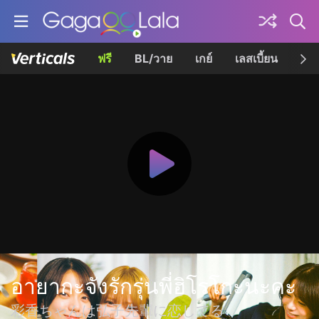
ฟรี
BL/วาย
เกย์
เลสเบี้ยน
เควี
อายากะจังรักรุ่นพี่ฮิโรโกะนะคะ
彩香ちゃんは弘子先輩に恋してる