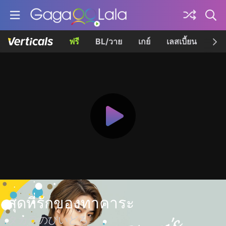
ฟรี
BL/วาย
เกย์
เลสเบี้ยน
เควี
สุดที่รักของทาคาระ
タカラのびいどろ