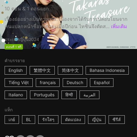
10 ตอน & 1 ตอนแยก
เรื่องย่ออย่างเป็นทางการ: เนื่องจากได้รับการปลอบโยนจาก
คนแปลกหน้าชื่อทาการะเมื่อปีก่อน ไทชินจึงตัดส...
เพิ่มเติม
ประเทศญี่ปุ่น
2024
ตอนที่ 1 ฟรี
คำบรรยาย
English
繁體中文
简体中文
Bahasa Indonesia
Tiếng Việt
français
Deutsch
Español
Italiano
Português
हिन्दी
العربية
แท็ก
เกย์
BL
รักใสๆ
ดัดแปลง
ญี่ปุ่น
ซีรีส์