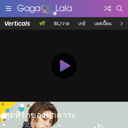
ฟรี
BL/วาย
เกย์
เลสเบี้ยน
เควี
สุดที่รักของทาคาระ
タカラのびいどろ