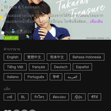
10 ตอน & 1 ตอนแยก
เรื่องย่ออย่างเป็นทางการ: เนื่องจากได้รับการปลอบโยนจาก
คนแปลกหน้าชื่อทาการะเมื่อปีก่อน ไทชินจึงตัดส...
เพิ่มเติม
ประเทศญี่ปุ่น
2024
ตอนที่ 1 ฟรี
คำบรรยาย
English
繁體中文
简体中文
Bahasa Indonesia
Tiếng Việt
français
Deutsch
Español
Italiano
Português
हिन्दी
العربية
แท็ก
เกย์
BL
รักใสๆ
ดัดแปลง
ญี่ปุ่น
ซีรีส์