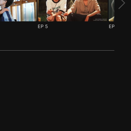
EP
5
EP
6