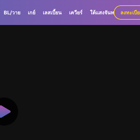
BL/วาย
เกย์
เลสเบี้ยน
เควียร์
ใต้แสงจันทร์
ลงทะเบี
GaLa+