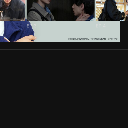
EP
3
EP
4