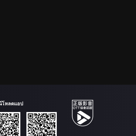
น์โหลดแอป