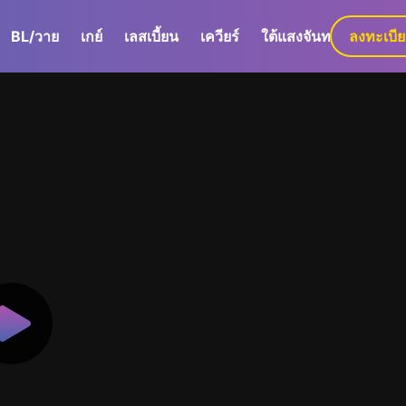
BL/วาย
เกย์
เลสเบี้ยน
เควียร์
ใต้แสงจันทร์
ลงทะเบี
GaLa+