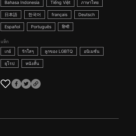
Bahasa Indonesia
Tiếng Việt
ภาษาไทย
日本語
한국어
français
Deutsch
Español
Português
हिन्दी
แท็ก
เกย์
รักใสๆ
ลูกของ LGBTQ
อนิเมชั่น
ยุโรป
หนังสั้น