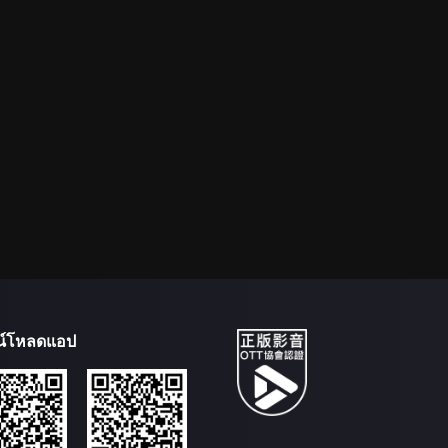
น์โหลดแอป