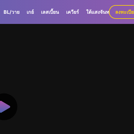
BL/วาย
เกย์
เลสเบี้ยน
เควียร์
ใต้แสงจันทร์
ลงทะเบี
GaLa+