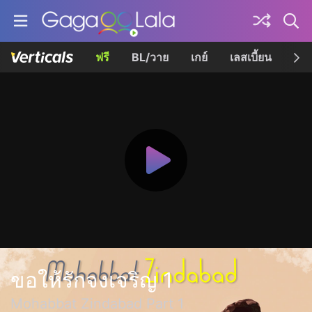
ฟรี
BL/วาย
เกย์
เลสเบี้ยน
เควี
ขอให้รักจงเจริญ 1
Mohabbat Zindabad Part 1