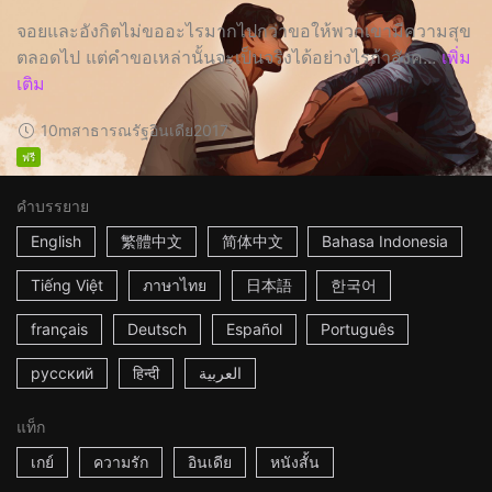
จอยและอังกิตไม่ขออะไรมากไปกว่าขอให้พวกเขามีความสุข
ตลอดไป แต่คำขอเหล่านั้นจะเป็นจริงได้อย่างไรถ้าสังค...
เพิ่ม
เติม
10m
สาธารณรัฐอินเดีย
2017
ฟรี
คำบรรยาย
English
繁體中文
简体中文
Bahasa Indonesia
Tiếng Việt
ภาษาไทย
日本語
한국어
français
Deutsch
Español
Português
русский
हिन्दी
العربية
แท็ก
เกย์
ความรัก
อินเดีย
หนังสั้น