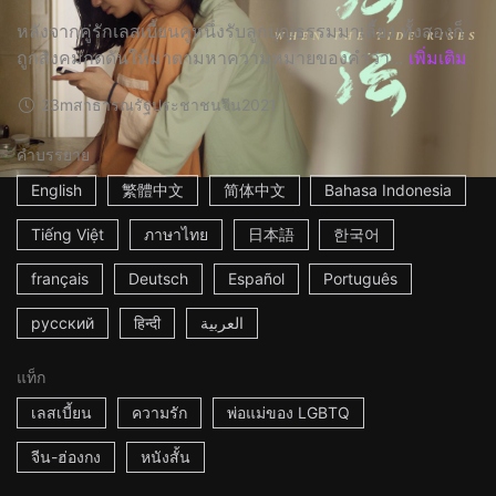
หลังจากคู่รักเลสเบี้ยนคู่หนึ่งรับลูกบุญธรรมมาเลี้ยง ทั้งสองก็
ถูกสังคมกดดันให้มาตามหาความหมายของคำว่า...
เพิ่มเติม
23m
สาธารณรัฐประชาชนจีน
2021
คำบรรยาย
English
繁體中文
简体中文
Bahasa Indonesia
Tiếng Việt
ภาษาไทย
日本語
한국어
français
Deutsch
Español
Português
русский
हिन्दी
العربية
แท็ก
เลสเบี้ยน
ความรัก
พ่อแม่ของ LGBTQ
จีน-ฮ่องกง
หนังสั้น