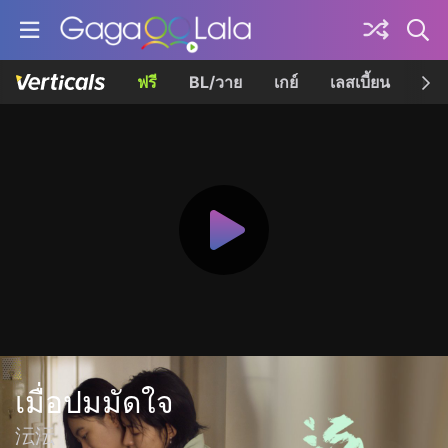
ฟรี
BL/วาย
เกย์
เลสเบี้ยน
เควี
เมื่อปมมัดใจ
沄沄