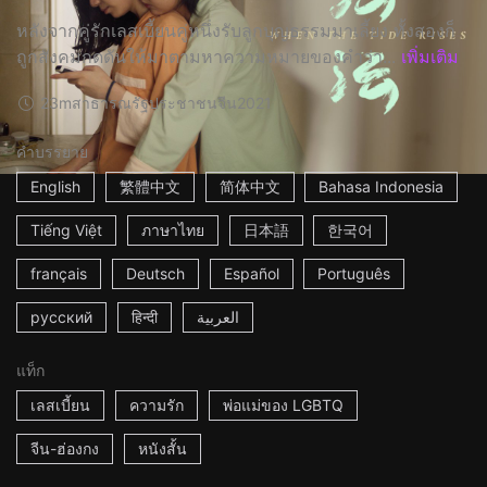
หลังจากคู่รักเลสเบี้ยนคู่หนึ่งรับลูกบุญธรรมมาเลี้ยง ทั้งสองก็
ถูกสังคมกดดันให้มาตามหาความหมายของคำว่า...
เพิ่มเติม
23m
สาธารณรัฐประชาชนจีน
2021
คำบรรยาย
English
繁體中文
简体中文
Bahasa Indonesia
Tiếng Việt
ภาษาไทย
日本語
한국어
français
Deutsch
Español
Português
русский
हिन्दी
العربية
แท็ก
เลสเบี้ยน
ความรัก
พ่อแม่ของ LGBTQ
จีน-ฮ่องกง
หนังสั้น