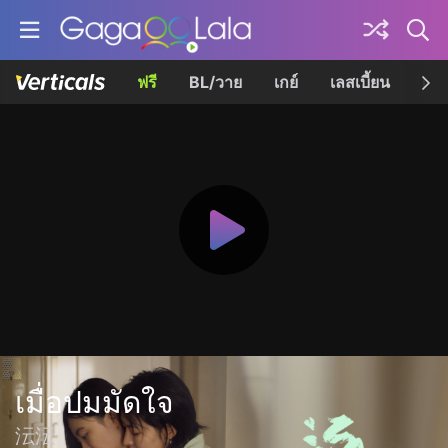
ฟรี
BL/วาย
เกย์
เลสเบี้ยน
เควี
เมื่อปมมัดใจ
沄沄