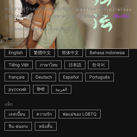
หลังจากคู่รักเลสเบี้ยนคู่หนึ่งรับลูกบุญธรรมมาเลี้ยง ทั้งสองก็
ถูกสังคมกดดันให้มาตามหาความหมายของคำว่า...
เพิ่มเติม
23m
สาธารณรัฐประชาชนจีน
2021
คำบรรยาย
English
繁體中文
简体中文
Bahasa Indonesia
Tiếng Việt
ภาษาไทย
日本語
한국어
français
Deutsch
Español
Português
русский
हिन्दी
العربية
แท็ก
เลสเบี้ยน
ความรัก
พ่อแม่ของ LGBTQ
จีน-ฮ่องกง
หนังสั้น