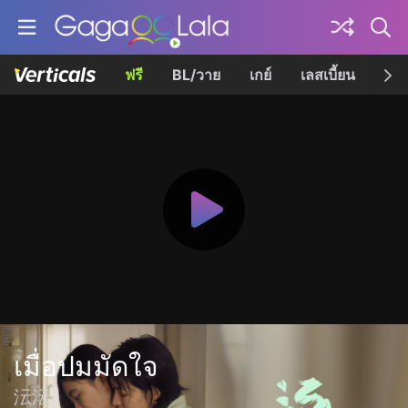
ฟรี
BL/วาย
เกย์
เลสเบี้ยน
เควี
เมื่อปมมัดใจ
沄沄