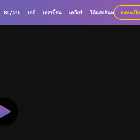
BL/วาย
เกย์
เลสเบี้ยน
เควียร์
ใต้แสงจันทร์
ลงทะเบี
GaLa+