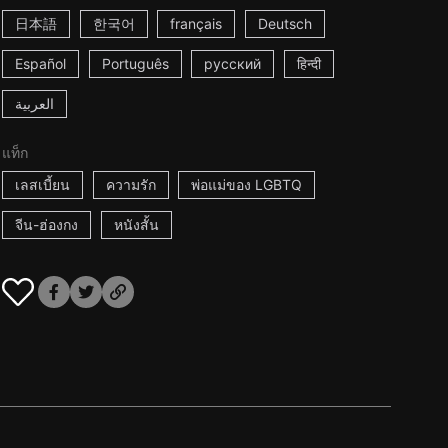
日本語
한국어
français
Deutsch
Español
Português
русский
हिन्दी
العربية
แท็ก
เลสเบี้ยน
ความรัก
พ่อแม่ของ LGBTQ
จีน-ฮ่องกง
หนังสั้น