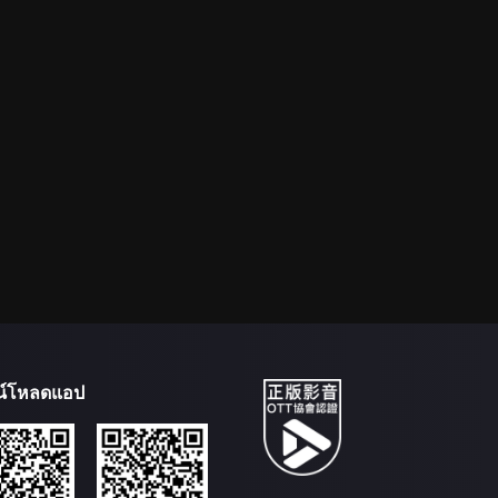
น์โหลดแอป