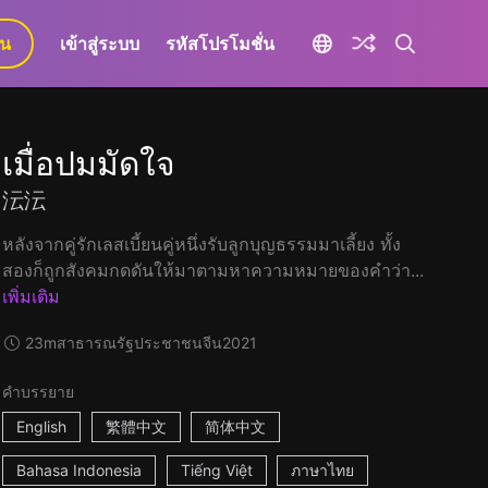
ยน
เข้าสู่ระบบ
รหัสโปรโมชั่น
เมื่อปมมัดใจ
沄沄
หลังจากคู่รักเลสเบี้ยนคู่หนึ่งรับลูกบุญธรรมมาเลี้ยง ทั้ง
สองก็ถูกสังคมกดดันให้มาตามหาความหมายของคำว่า...
เพิ่มเติม
23m
สาธารณรัฐประชาชนจีน
2021
คำบรรยาย
English
繁體中文
简体中文
Bahasa Indonesia
Tiếng Việt
ภาษาไทย