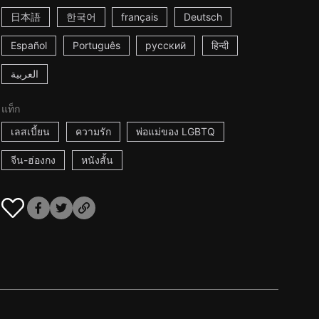
日本語
한국어
français
Deutsch
Español
Português
русский
हिन्दी
العربية
แท็ก
เลสเบี้ยน
ความรัก
พ่อแม่ของ LGBTQ
จีน-ฮ่องกง
หนังสั้น