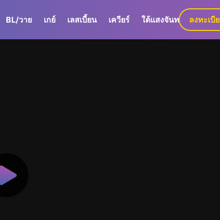
BL/วาย
เกย์
เลสเบี้ยน
เควียร์
ใต้แสงจันทร์
ลงทะเบี
GaLa+