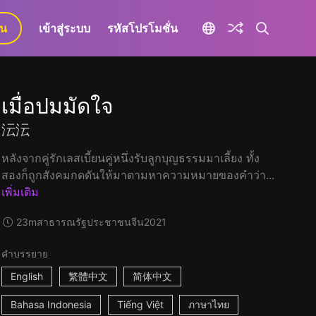
ยน
เข้าสู่ระบบ
รหัสโปรโมชั่น
เมื่อปมมัดใจ
沄沄
หลังจากคู่รักเลสเบี้ยนคู่หนึ่งรับลูกบุญธรรมมาเลี้ยง ทั้ง
สองก็ถูกสังคมกดดันให้มาตามหาความหมายของคำว่า...
เพิ่มเติม
23m
สาธารณรัฐประชาชนจีน
2021
คำบรรยาย
English
繁體中文
简体中文
Bahasa Indonesia
Tiếng Việt
ภาษาไทย