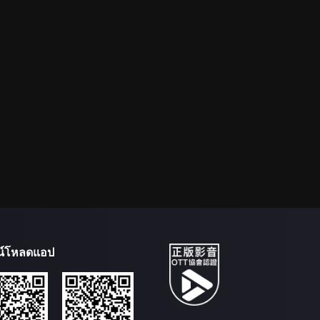
น์โหลดแอป