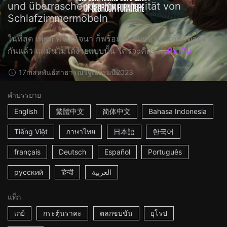
und überraschende Komplexität von
Schlafzimmermöbeln
ในที่สุด เฟรด ทิโม โจนา ก็พร้อมจะย้ายเข้ามาใช้ชีวิตอยู่ด้วย
กันแล้ว แต่มันไม่ได้ง่ายแบบนั้น ใครจะคิดว...
เพิ่มเติม
17m
สหพันธ์สาธารณรัฐเยอรมนี
2023
คำบรรยาย
English
繁體中文
简体中文
Bahasa Indonesia
Tiếng Việt
ภาษาไทย
日本語
한국어
français
Deutsch
Español
Português
русский
हिन्दी
العربية
แท็ก
เกย์
กระตุ้นราคะ
ตลกขบขัน
ยุโรป