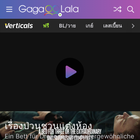
ฟรี
BL/วาย
เกย์
เลสเบี้ยน
เควี
เรื่องป่วนชวนแต่งห้อง
Ein Bett für Drei oder die außergewöhnliche