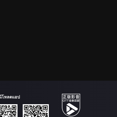
น์โหลดแอป