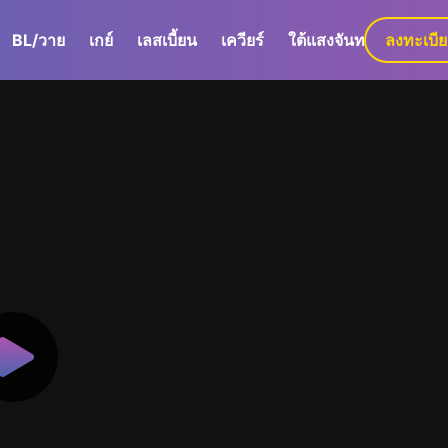
BL/วาย
เกย์
เลสเบี้ยน
เควียร์
ใต้แสงจันทร์
ลงทะเบี
GaLa+