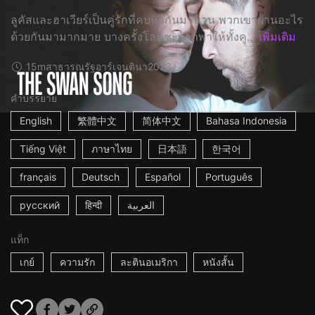
ลูคัสและฮาเวียร์เป็นคู่รักที่คบหากันมานาน พวกเขาผ่านอะไร
ด้วยกันมามากมาย บางครั้งโลคชะตาก็พาให้ทั้งคู...
เพิ่มเติม
15m
สาธารณรัฐอาร์เจนตินา
2023
คำบรรยาย
English
繁體中文
简体中文
Bahasa Indonesia
Tiếng Việt
ภาษาไทย
日本語
한국어
français
Deutsch
Español
Português
русский
हिन्दी
العربية
แท็ก
เกย์
ความรัก
ละตินอเมริกา
หนังสั้น