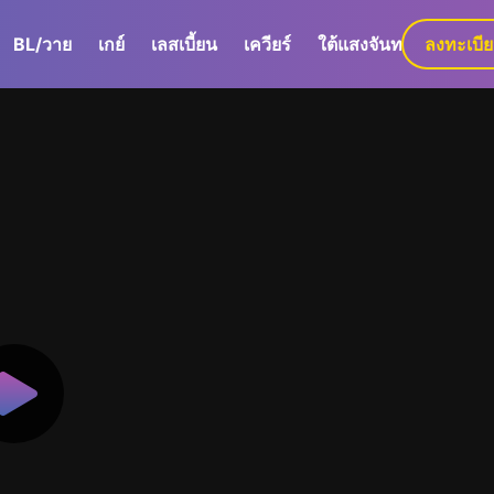
BL/วาย
เกย์
เลสเบี้ยน
เควียร์
ใต้แสงจันทร์
ลงทะเบี
GaLa+