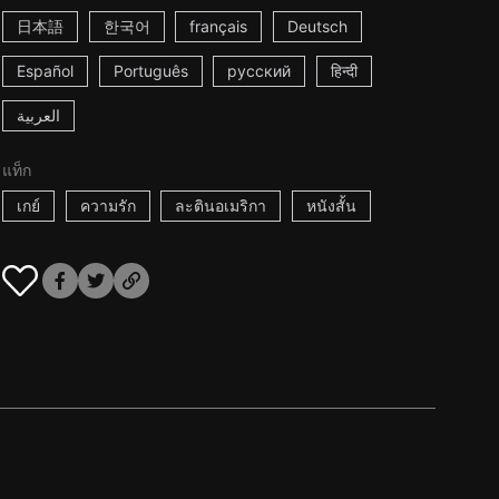
日本語
한국어
français
Deutsch
Español
Português
русский
हिन्दी
العربية
แท็ก
เกย์
ความรัก
ละตินอเมริกา
หนังสั้น