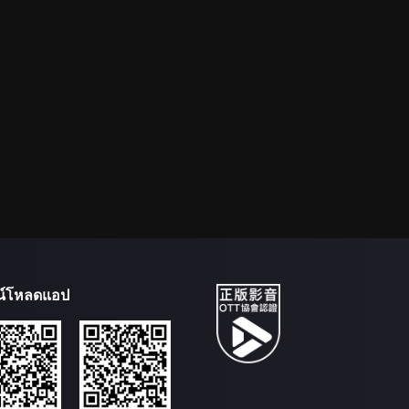
น์โหลดแอป