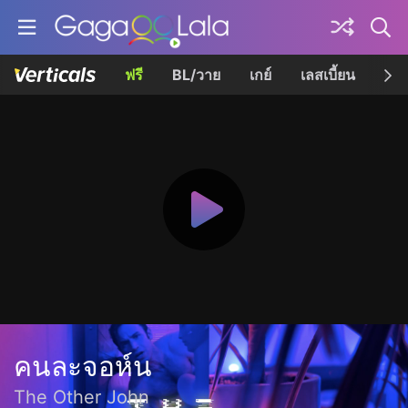
ฟรี
BL/วาย
เกย์
เลสเบี้ยน
เควี
คนละจอห์น
The Other John