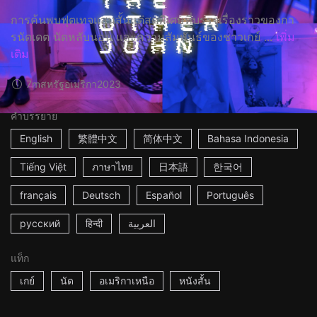
การค้นพบฟุตเทจแสนสั้นแต่สุดพิเศษที่บรรจุเรื่องราวของกา
รนัดเดต นัดหลับนอน และความสัมพันธ์ของชาวเกย์ ...
เพิ่ม
เติม
7m
สหรัฐอเมริกา
2023
คำบรรยาย
English
繁體中文
简体中文
Bahasa Indonesia
Tiếng Việt
ภาษาไทย
日本語
한국어
français
Deutsch
Español
Português
русский
हिन्दी
العربية
แท็ก
เกย์
นัด
อเมริกาเหนือ
หนังสั้น