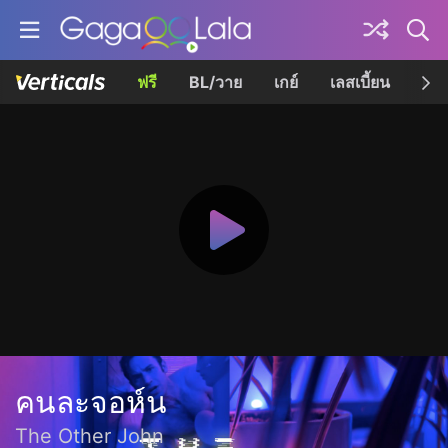
ฟรี
BL/วาย
เกย์
เลสเบี้ยน
เควี
คนละจอห์น
The Other John