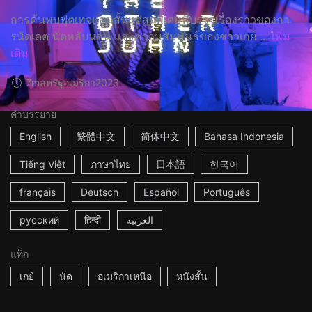
การค้นพบฟุตเทจแสนสั้นแต่สุดพิเศษที่บรรจุเรื่องราวของกา
รนัดเดต นัดหลับนอน และความสัมพันธ์ของชาวเกย์ ...
เพิ่ม
เติม
7m
สหรัฐอเมริกา
2023
คำบรรยาย
English
繁體中文
简体中文
Bahasa Indonesia
Tiếng Việt
ภาษาไทย
日本語
한국어
français
Deutsch
Español
Português
русский
हिन्दी
العربية
แท็ก
เกย์
นัด
อเมริกาเหนือ
หนังสั้น