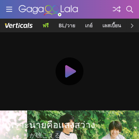
ฟรี
BL/วาย
เกย์
เลสเบี้ยน
เควี
เพราะนายคือแสงสว่าง
ひだまりが聴こえる