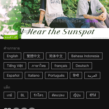
12 ตอน
เรื่องย่ออย่างเป็นทางการ: โคเฮอิและทาอิชิ เด็กมหาลัยทั้ง
สองคนที่ต่างถูกกำหนดมาให้ใกล้ชิดกัน เมื่อโค...
เพิ่มเติม
ประเทศญี่ปุ่น
2024
ตอนที่ 1 ฟรี
คำบรรยาย
English
繁體中文
简体中文
Bahasa Indonesia
Tiếng Việt
ภาษาไทย
français
Deutsch
Español
Italiano
Português
हिन्दी
العربية
แท็ก
เกย์
BL
รักใสๆ
ดัดแปลง
ญี่ปุ่น
ซีรีส์