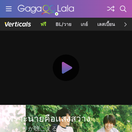
ฟรี
BL/วาย
เกย์
เลสเบี้ยน
เควี
เพราะนายคือแสงสว่าง
ひだまりが聴こえる