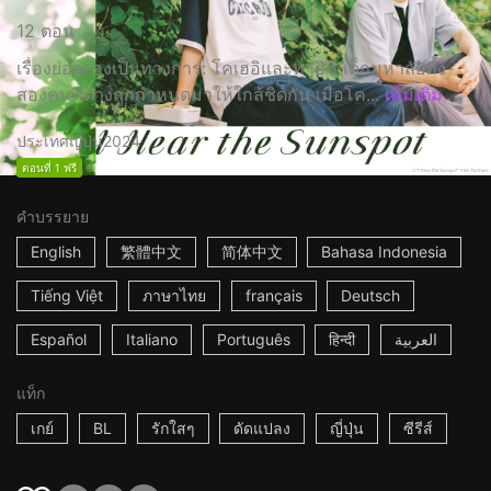
12 ตอน
เรื่องย่ออย่างเป็นทางการ: โคเฮอิและทาอิชิ เด็กมหาลัยทั้ง
สองคนที่ต่างถูกกำหนดมาให้ใกล้ชิดกัน เมื่อโค...
เพิ่มเติม
ประเทศญี่ปุ่น
2024
ตอนที่ 1 ฟรี
คำบรรยาย
English
繁體中文
简体中文
Bahasa Indonesia
Tiếng Việt
ภาษาไทย
français
Deutsch
Español
Italiano
Português
हिन्दी
العربية
แท็ก
เกย์
BL
รักใสๆ
ดัดแปลง
ญี่ปุ่น
ซีรีส์