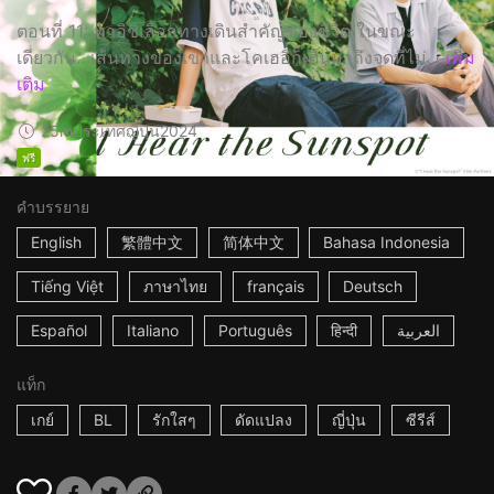
ตอนที่ 11: ทาอิชิเลือกทางเดินสำคัญของชีวิต ในขณะ
เดียวกัน…เส้นทางของเขาและโคเฮอิก็เดินมาถึงจุดที่ไม่...
เพิ่ม
เติม
25m
ประเทศญี่ปุ่น
2024
ฟรี
คำบรรยาย
English
繁體中文
简体中文
Bahasa Indonesia
Tiếng Việt
ภาษาไทย
français
Deutsch
Español
Italiano
Português
हिन्दी
العربية
แท็ก
เกย์
BL
รักใสๆ
ดัดแปลง
ญี่ปุ่น
ซีรีส์