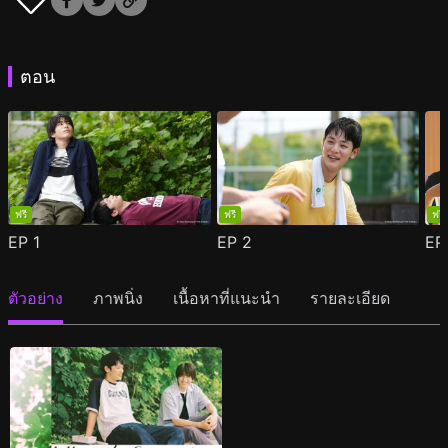
ตอน
ฟรี
ฟรี
ฟรี
EP
1
EP
2
E
ตัวอย่าง
ภาพนิ่ง
เนื้อหาที่แนะนำ
รายละเอียด