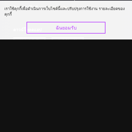
อัปเกรด วีไอพี
ร่วมงานกับเรา
เราใช้คุกกี้เพื่อดำเนินการเว็บไซต์นี้และปรับปรุงการใช้งาน รายละเอียดของ
คุกกี้
ฉันยอมรับ
ดาวน์โหลดแอป