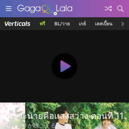
ฟรี
BL/วาย
เกย์
เลสเบี้ยน
เควี
เพราะนายคือแสงสว่าง ตอนที่ 11
ひだまりが聴こえる