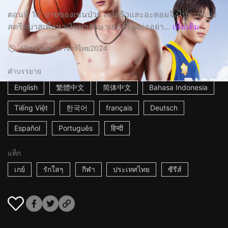
ตอนที่ 10: ยายของเซนป่วย เซน ริวและอะตอมจึงไปร่วมแข่ง
สตรีทบาสเพื่อหาเงินมารักษาเธอ เรื่องย่ออย่า...
เพิ่มเติม
47m
ราชอาณาจักรไทย
2024
คำบรรยาย
English
繁體中文
简体中文
Bahasa Indonesia
Tiếng Việt
한국어
français
Deutsch
Español
Português
हिन्दी
แท็ก
เกย์
รักใสๆ
กีฬา
ประเทศไทย
ซีรีส์