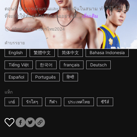
ตอนที่ 5: การเห็นเซนและริวแข่งกันในสนาม ทำให้โค้ชรู้วิธี
ที่จะทำให้ทั้งคู่ดีกัน เรื่องย่ออย่างเป็...
เพิ่มเติม
48m
ราชอาณาจักรไทย
2024
คำบรรยาย
English
繁體中文
简体中文
Bahasa Indonesia
Tiếng Việt
한국어
français
Deutsch
Español
Português
हिन्दी
แท็ก
เกย์
รักใสๆ
กีฬา
ประเทศไทย
ซีรีส์