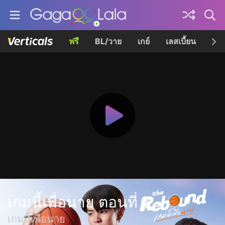
ฟรี
BL/วาย
เกย์
เลสเบี้ยน
เควี
เกมนี้เพื่อนาย ตอนที่ 5
เกมนี้เพื่อนาย