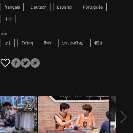
français
Deutsch
Español
Português
हिन्दी
แท็ก
เกย์
รักใสๆ
กีฬา
ประเทศไทย
ซีรีส์