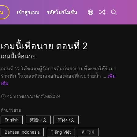
ยน
เข้าสู่ระบบ
รหัสโปรโมชั่น
เกมนี้เพื่อนาย ตอนที่ 2
เกมนี้เพื่อนาย
ตอนที่ 2: โค้ชและผู้จัดการทีมก็พยายามที่จะขอให้ริวมา
ร่วมทีม ในขณะที่เซนเจอกับอะตอมที่สระว่ายน้ำ ...
เพิ่ม
เติม
45m
ราชอาณาจักรไทย
2024
คำบรรยาย
English
繁體中文
简体中文
Bahasa Indonesia
Tiếng Việt
한국어