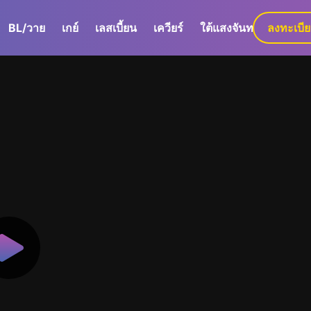
BL/วาย
เกย์
เลสเบี้ยน
เควียร์
ใต้แสงจันทร์
ลงทะเบี
GaLa+