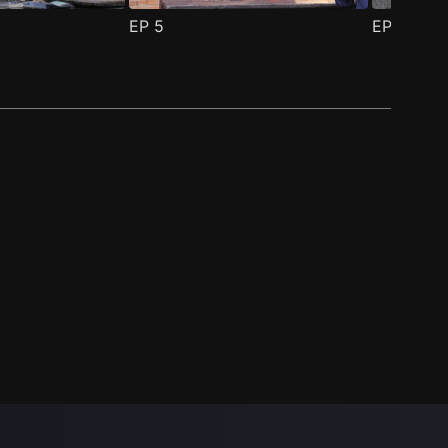
EP
5
EP
6