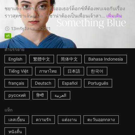
ชยาและโชชาน่า สาวยิวออเธอร์ด็อกซ์ที่ต้องพบเจอกับเรื่อง
ราวสุดชาเล้นจ์เมื่อโชชาน่าต้องเป็นเพื่อนเจ้าสา...
เพิ่มเติม
13m
รัฐอิสราเอล
2021
ฟรี
คำบรรยาย
English
繁體中文
简体中文
Bahasa Indonesia
Tiếng Việt
ภาษาไทย
日本語
한국어
français
Deutsch
Español
Português
русский
हिन्दी
العربية
แท็ก
เลสเบี้ยน
ความรัก
แต่งงาน
ตะวันออกกลาง
หนังสั้น