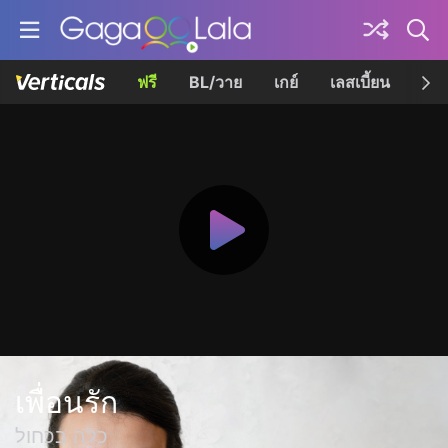
ฟรี
BL/วาย
เกย์
เลสเบี้ยน
เควี
เพื่อนรัก
כלה בכחול