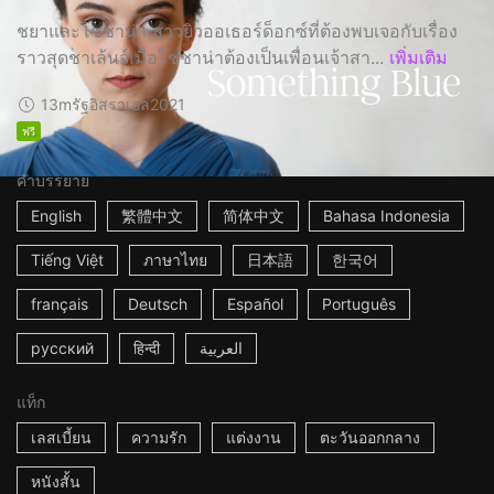
ชยาและโชชาน่า สาวยิวออเธอร์ด็อกซ์ที่ต้องพบเจอกับเรื่อง
ราวสุดชาเล้นจ์เมื่อโชชาน่าต้องเป็นเพื่อนเจ้าสา...
เพิ่มเติม
13m
รัฐอิสราเอล
2021
ฟรี
คำบรรยาย
English
繁體中文
简体中文
Bahasa Indonesia
Tiếng Việt
ภาษาไทย
日本語
한국어
français
Deutsch
Español
Português
русский
हिन्दी
العربية
แท็ก
เลสเบี้ยน
ความรัก
แต่งงาน
ตะวันออกกลาง
หนังสั้น