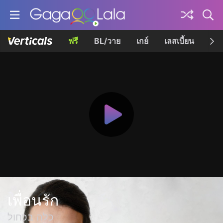
ฟรี
BL/วาย
เกย์
เลสเบี้ยน
เควี
เพื่อนรัก
כלה בכחול