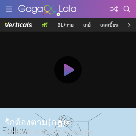
ฟรี
BL/วาย
เกย์
เลสเบี้ยน
เควี
รักต้องตาม(กฎ)
Seguindo Todos Os Protocolos