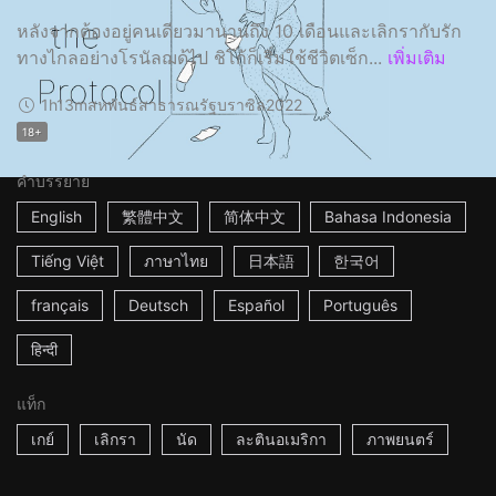
หลังจากต้องอยู่คนเดียวมานานถึง 10 เดือนและเลิกรากับรัก
ทางไกลอย่างโรนัลฌด้ไป ชิโก้ก็เริ่มใช้ชีวิตเซ็ก...
เพิ่มเติม
1h13m
สหพันธ์สาธารณรัฐบราซิล
2022
18+
คำบรรยาย
English
繁體中文
简体中文
Bahasa Indonesia
Tiếng Việt
ภาษาไทย
日本語
한국어
français
Deutsch
Español
Português
हिन्दी
แท็ก
เกย์
เลิกรา
นัด
ละตินอเมริกา
ภาพยนตร์