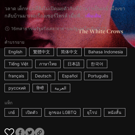
วลาด เด็กหนุ่มที่ยังไม่เปิดเผยตัวกับที่บ้านว่าเป็นเกย์ เมื่อเขา
กลับบ้านมาเจอเรื่องเซอร์ไพรส์ เมื่อพี...
เพิ่มเติม
16m
สาธารณรัฐฝรั่งเศส/สาธารณรัฐเอสโตเนีย
2023
คำบรรยาย
English
繁體中文
简体中文
Bahasa Indonesia
Tiếng Việt
ภาษาไทย
日本語
한국어
français
Deutsch
Español
Português
русский
हिन्दी
العربية
แท็ก
เกย์
เปิดตัว
ลูกของ LGBTQ
ยุโรป
หนังสั้น