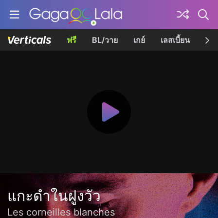
ฟรี
BL/วาย
เกย์
เลสเบี้ยน
เควี
แกะดำในฝูงวัว
Les corneilles blanches