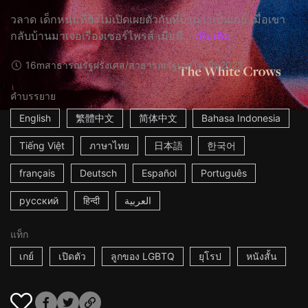
วลาด เด็กหนุ่มที่ยังไม่เปิดเผยตัวกับที่บ้านว่าเป็นเกย์ เมื่อเขา
กลับบ้านมาเจอเรื่องเซอร์ไพรส์ เมื่อพี...
เพิ่มเติม
16m
สาธารณรัฐฝรั่งเศส/สาธารณรัฐเอสโตเนีย
2023
คำบรรยาย
English
繁體中文
简体中文
Bahasa Indonesia
Tiếng Việt
ภาษาไทย
日本語
한국어
français
Deutsch
Español
Português
русский
हिन्दी
العربية
แท็ก
เกย์
เปิดตัว
ลูกของ LGBTQ
ยุโรป
หนังสั้น