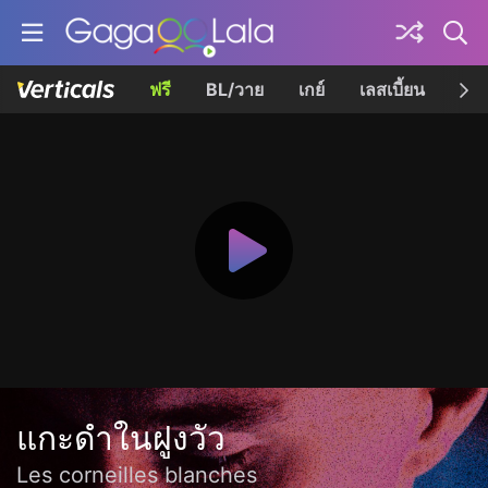
ฟรี
BL/วาย
เกย์
เลสเบี้ยน
เควี
แกะดำในฝูงวัว
Les corneilles blanches