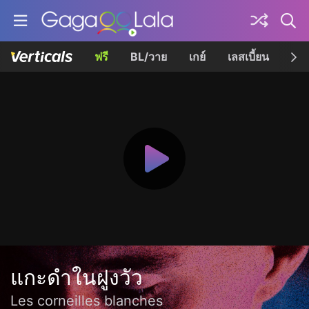
ฟรี
BL/วาย
เกย์
เลสเบี้ยน
เควี
แกะดำในฝูงวัว
Les corneilles blanches