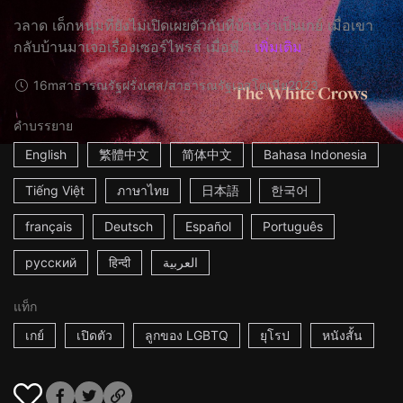
วลาด เด็กหนุ่มที่ยังไม่เปิดเผยตัวกับที่บ้านว่าเป็นเกย์ เมื่อเขา
กลับบ้านมาเจอเรื่องเซอร์ไพรส์ เมื่อพี...
เพิ่มเติม
16m
สาธารณรัฐฝรั่งเศส/สาธารณรัฐเอสโตเนีย
2023
คำบรรยาย
English
繁體中文
简体中文
Bahasa Indonesia
Tiếng Việt
ภาษาไทย
日本語
한국어
français
Deutsch
Español
Português
русский
हिन्दी
العربية
แท็ก
เกย์
เปิดตัว
ลูกของ LGBTQ
ยุโรป
หนังสั้น