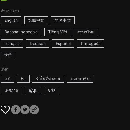
คำบรรยาย
English
繁體中文
简体中文
Bahasa Indonesia
Tiếng Việt
ภาษาไทย
français
Deutsch
Español
Português
हिन्दी
แท็ก
เกย์
BL
รักในที่ทำงาน
ตลกขบขัน
เทศกาล
ญี่ปุ่น
ซีรีส์