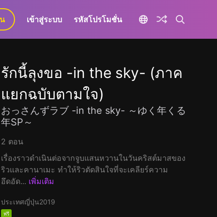
ยน
เข้าสู่ระบบ
รหัสโปรโมชั่น
รักนี้ลุงขอ -in the sky- (ภาค
แยกฉบับตามใจ)
おっさんずラブ -in the sky- ～ゆく年くる
年SP～
2 ตอน
เรื่องราวดำเนินต่อจากจูบแสนหวานในวันคริสต์มาสของ
ริวและคานาเมะ ทำให้ริวตัดสินใจที่จะเคลียร์ความ
อึดอัด...
เพิ่มเติม
ประเทศญี่ปุ่น
2019
ฟรี