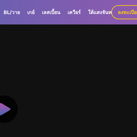
BL/วาย
เกย์
เลสเบี้ยน
เควียร์
ใต้แสงจันทร์
ลงทะเบี
GaLa+