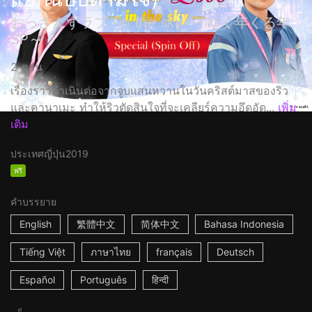
おっさんずラブ -in the sky- ～ゆく年くる年
SP～
2 ตอน
เรื่องราวดำเนินต่อจากจูบแสนหวานในวันคริสต์มาสของริว
และคานาเมะ ทำให้ริวตัดสินใจที่จะเคลียร์ความอึดอัด...
เพิ่ม
เติม
ประเทศญี่ปุ่น
2019
ฟรี
คำบรรยาย
English
繁體中文
简体中文
Bahasa Indonesia
Tiếng Việt
ภาษาไทย
français
Deutsch
Español
Português
हिन्दी