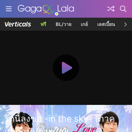
ฟรี
BL/วาย
เกย์
เลสเบี้ยน
เควี
รักนี้ลุงขอ -in the sky- (ภาค
แยกฉบับตามใจ)