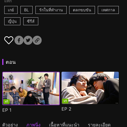
แท็ก
เกย์
BL
รักในที่ทำงาน
ตลกขบขัน
เทศกาล
ญี่ปุ่น
ซีรีส์
ตอน
ฟรี
ฟรี
EP
2
EP
1
ตัวอย่าง
ภาพนิ่ง
เนื้อหาที่แนะนำ
รายละเอียด