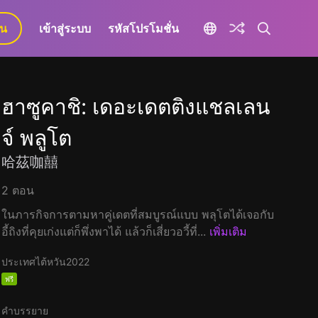
ยน
เข้าสู่ระบบ
รหัสโปรโมชั่น
ฮาซูคาชิ: เดอะเดตติงแชลเลน
จ์ พลูโต
哈茲咖囍
2 ตอน
ในภารกิจการตามหาคู่เดตที่สมบูรณ์แบบ พลุโตได้เจอกับ
อี้ถิงที่คุยเก่งแต่ก็พึ่งพาได้ แล้วก็เสี่ยวอวี้ที่...
เพิ่มเติม
ประเทศไต้หวัน
2022
ฟรี
คำบรรยาย