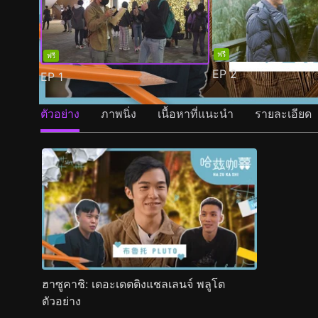
ฟรี
ฟรี
EP
2
EP
1
ตัวอย่าง
ภาพนิ่ง
เนื้อหาที่แนะนำ
รายละเอียด
ฮาซูคาชิ: เดอะเดตติงแชลเลนจ์ พลูโต
ตัวอย่าง