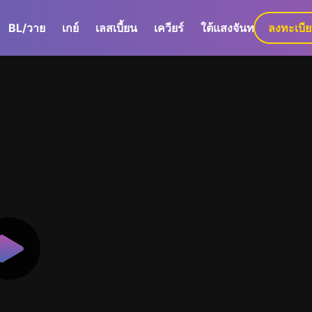
BL/วาย
เกย์
เลสเบี้ยน
เควียร์
ใต้แสงจันทร์
ลงทะเบี
GaLa+