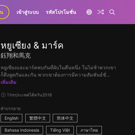
ยน
เข้าสู่ระบบ
รหัสโปรโมชั่น
หยูเซียง & มาร์ค
鈺翔和馬克
หยูเซียงและมาร์คพบกันที่ผับในคืนหนึ่ง ในไม่ช้าพวกเขา
ก็ดึงดูดกันและกัน พวกเขาต้องการมีความสัมพันธ์ชั่...
เพิ่มเติม
11m
ประเทศไต้หวัน
2016
คำบรรยาย
English
繁體中文
简体中文
Bahasa Indonesia
Tiếng Việt
ภาษาไทย