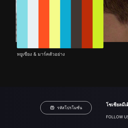
หยูเซียง & มาร์คตัวอย่าง
โซเชียลมีเด
รหัสโปรโมชั่น
FOLLOW U