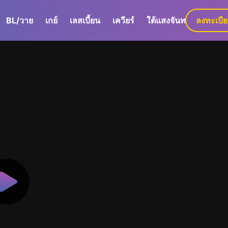
BL/วาย
เกย์
เลสเบี้ยน
เควียร์
ใต้แสงจันทร์
ลงทะเบี
GaLa+