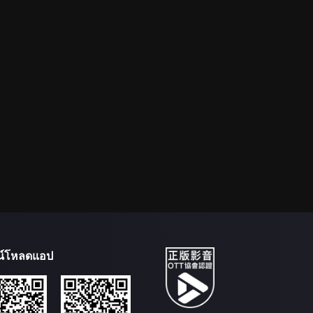
น์โหลดแอป