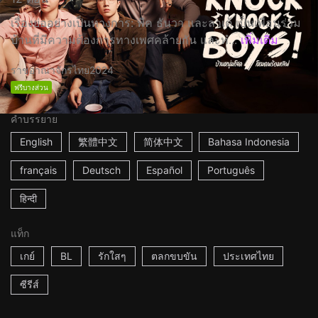
เรื่องย่ออย่างเป็นทางการ: พีค ธันวา และลาเต้ เป็นเพื่อนร่วม
บ้านที่มีความต้องการทางเพศคล้ายกัน และทํ...
เพิ่มเติม
ราชอาณาจักรไทย
2024
ฟรีบางส่วน
คำบรรยาย
English
繁體中文
简体中文
Bahasa Indonesia
français
Deutsch
Español
Português
हिन्दी
แท็ก
เกย์
BL
รักใสๆ
ตลกขบขัน
ประเทศไทย
ซีรีส์