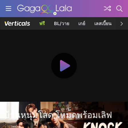
ฟรี
BL/วาย
เกย์
เลสเบี้ยน
เควี
บ้านหนุ่มโสด โหมดพร้อมเลิฟ
12 ตอน