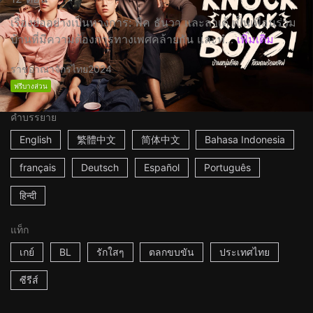
เรื่องย่ออย่างเป็นทางการ: พีค ธันวา และลาเต้ เป็นเพื่อนร่วม
บ้านที่มีความต้องการทางเพศคล้ายกัน และทํ...
เพิ่มเติม
ราชอาณาจักรไทย
2024
ฟรีบางส่วน
คำบรรยาย
English
繁體中文
简体中文
Bahasa Indonesia
français
Deutsch
Español
Português
हिन्दी
แท็ก
เกย์
BL
รักใสๆ
ตลกขบขัน
ประเทศไทย
ซีรีส์