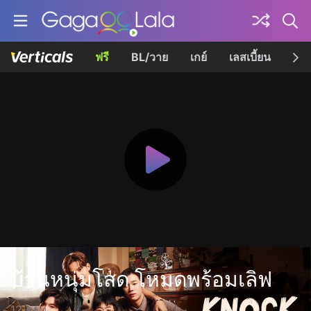
ฟรี
BL/วาย
เกย์
เลสเบี้ยน
เควี
บ้านหนุ่มโสด โหมดพร้อมเลิฟ
12 ตอน