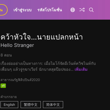
ยน
เข้าสู่ระบบ
รหัสโปรโมชั่น
คว้าหัวใจ...นายแปลกหน้า
Hello Stranger
8 ตอน
เรื่องย่ออย่างเป็นทางการ: เมื่อไมโก้จัดอีเว้นท์ควิซไนท์กับ
เพื่อนๆ แล้วจู่ๆฆาเวียร์ นักบาสสุดป๊อปของ...
เพิ่มเติม
สาธารณรัฐฟิลิปปินส์
2020
ฟรี
คำบรรยาย
English
繁體中文
简体中文