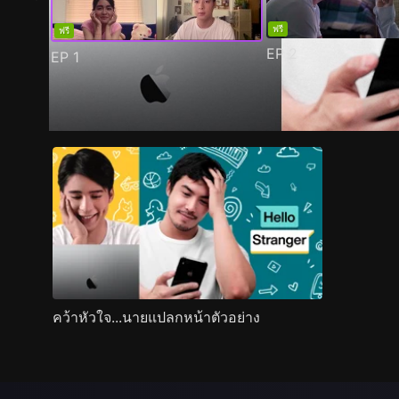
ฟรี
ฟรี
EP
2
EP
1
ตัวอย่าง
ภาพนิ่ง
เนื้อหาที่แนะนำ
รายละเอียด
คว้าหัวใจ...นายแปลกหน้าตัวอย่าง