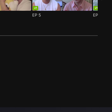
ฟรี
ฟรี
EP
5
EP
6