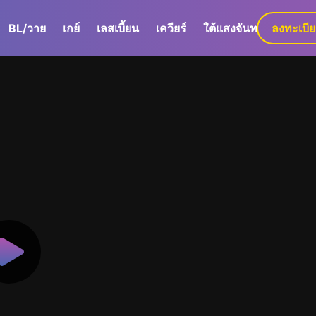
BL/วาย
เกย์
เลสเบี้ยน
เควียร์
ใต้แสงจันทร์
ลงทะเบี
GaLa+