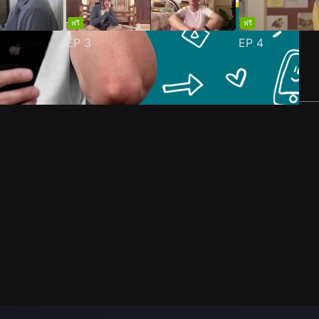
ฟรี
ฟรี
EP
3
EP
4