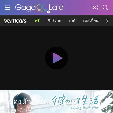
ฟรี
BL/วาย
เกย์
เลสเบี้ยน
เควี
สี่ห้องหัวใจให้นายรูมเมท
彼のいる生活