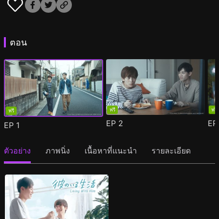
ตอน
ฟรี
ฟรี
ฟรี
EP
2
E
EP
1
ตัวอย่าง
ภาพนิ่ง
เนื้อหาที่แนะนำ
รายละเอียด