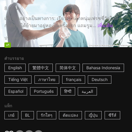
8 ตอน
เรื่องย่ออย่างเป็นทางการ: เรียวตะ เด็กหนุ่มเฟรชชี่วัยใสที่
กำลังจะได้ย้ายมาอยู่หอเป็นครั้งแรก แถมรูม...
เพิ่มเติม
ประเทศญี่ปุ่น
2024
ฟรี
คำบรรยาย
English
繁體中文
简体中文
Bahasa Indonesia
Tiếng Việt
ภาษาไทย
français
Deutsch
Español
Português
हिन्दी
العربية
แท็ก
เกย์
BL
รักใสๆ
ดัดแปลง
ญี่ปุ่น
ซีรีส์