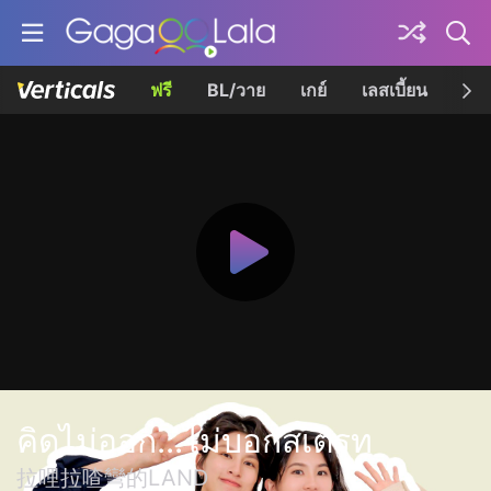
ฟรี
BL/วาย
เกย์
เลสเบี้ยน
เควี
คิดไม่ออก...ไม่บอกสเตรท
拉哩拉喳彎的LAND