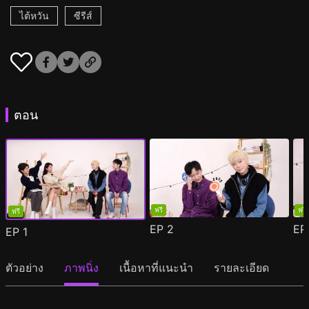
ไต้หวัน
ซีรีส์
ตอน
ฟรี
ฟรี
ฟรี
EP
2
E
EP
1
ตัวอย่าง
ภาพนิ่ง
เนื้อหาที่แนะนำ
รายละเอียด