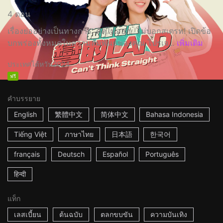
4 ตอน
เรื่องย่ออย่างเป็นทางการ: คิดไม่ออก...ไม่บอกสเตรท! เปิดข้อ
บกพร่องทั้งหมดในความสัมพันธ์ของคุณ โปรเจ...
เพิ่มเติม
ประเทศไต้หวัน
2024
ฟรี
คำบรรยาย
English
繁體中文
简体中文
Bahasa Indonesia
Tiếng Việt
ภาษาไทย
日本語
한국어
français
Deutsch
Español
Português
हिन्दी
แท็ก
เลสเบี้ยน
ต้นฉบับ
ตลกขบขัน
ความบันเทิง