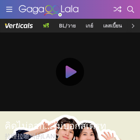
ฟรี
BL/วาย
เกย์
เลสเบี้ยน
เควี
คิดไม่ออก...ไม่บอกสเตรท
拉哩拉喳彎的LAND