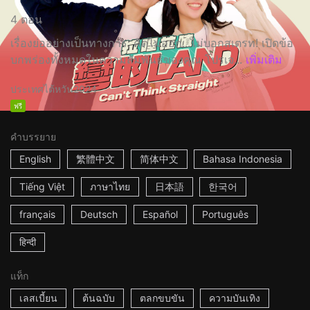
4 ตอน
เรื่องย่ออย่างเป็นทางการ: คิดไม่ออก...ไม่บอกสเตรท! เปิดข้อ
บกพร่องทั้งหมดในความสัมพันธ์ของคุณ โปรเจ...
เพิ่มเติม
ประเทศไต้หวัน
2024
ฟรี
คำบรรยาย
English
繁體中文
简体中文
Bahasa Indonesia
Tiếng Việt
ภาษาไทย
日本語
한국어
français
Deutsch
Español
Português
हिन्दी
แท็ก
เลสเบี้ยน
ต้นฉบับ
ตลกขบขัน
ความบันเทิง