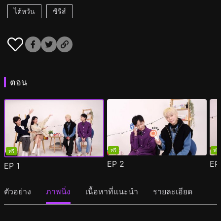
ไต้หวัน
ซีรีส์
ตอน
ฟรี
ฟรี
ฟรี
EP
2
E
EP
1
ตัวอย่าง
ภาพนิ่ง
เนื้อหาที่แนะนำ
รายละเอียด