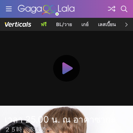
ฟรี
BL/วาย
เกย์
เลสเบี้ยน
เควี
เวลา 25.00 น. ณ อาคาซากะ
２５時、赤坂で