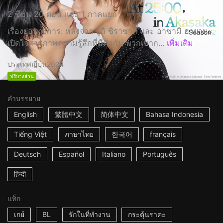
2 ซีซั่น 20 ตอน และ 1 ภาคแยก
เรื่องย่อทางการ: หลังจาก ยูกิ ชิราซากิ และ อาซามิ ฮายามะ
เปิดใจสารภาพความรู้สึกที่มีต่อกัน พวกเขาก...
เพิ่มเติม
ประเทศญี่ปุ่น
2024
ฟรีบางส่วน
คำบรรยาย
English
繁體中文
简体中文
Bahasa Indonesia
Tiếng Việt
ภาษาไทย
한국어
français
Deutsch
Español
Italiano
Português
हिन्दी
แท็ก
เกย์
BL
รักในที่ทำงาน
กระตุ้นราคะ