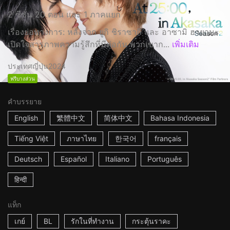
2 ซีซั่น 20 ตอน และ 1 ภาคแยก
เรื่องย่อทางการ: หลังจาก ยูกิ ชิราซากิ และ อาซามิ ฮายามะ
เปิดใจสารภาพความรู้สึกที่มีต่อกัน พวกเขาก...
เพิ่มเติม
ประเทศญี่ปุ่น
2024
ฟรีบางส่วน
คำบรรยาย
English
繁體中文
简体中文
Bahasa Indonesia
Tiếng Việt
ภาษาไทย
한국어
français
Deutsch
Español
Italiano
Português
हिन्दी
แท็ก
เกย์
BL
รักในที่ทำงาน
กระตุ้นราคะ