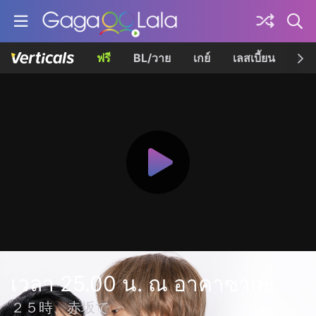
ฟรี
BL/วาย
เกย์
เลสเบี้ยน
เควี
เวลา 25.00 น. ณ อาคาซากะ
２５時、赤坂で