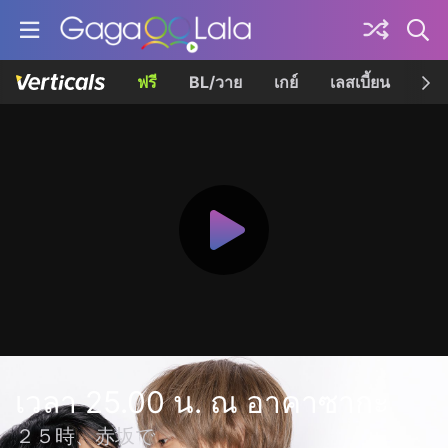
ฟรี
BL/วาย
เกย์
เลสเบี้ยน
เควี
เวลา 25.00 น. ณ อาคาซากะ
２５時、赤坂で