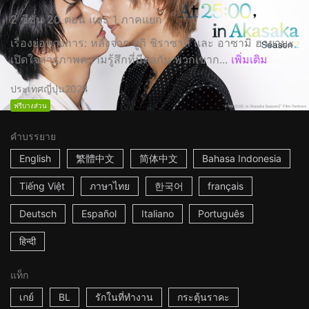
2 ซีซั่น 20 ตอน และ 1 ภาคแยก
เรื่องย่อทางการ: หลังจาก ยูกิ ชิราซากิ และ อาซามิ ฮายามะ
เปิดใจสารภาพความรู้สึกที่มีต่อกัน พวกเขาก...
เพิ่มเติม
ประเทศญี่ปุ่น
2024
ฟรีบางส่วน
คำบรรยาย
English
繁體中文
简体中文
Bahasa Indonesia
Tiếng Việt
ภาษาไทย
한국어
français
Deutsch
Español
Italiano
Português
हिन्दी
แท็ก
เกย์
BL
รักในที่ทำงาน
กระตุ้นราคะ