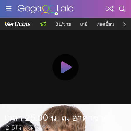
ฟรี
BL/วาย
เกย์
เลสเบี้ยน
เควี
เวลา 25.00 น. ณ อาคาซากะ
２５時、赤坂で