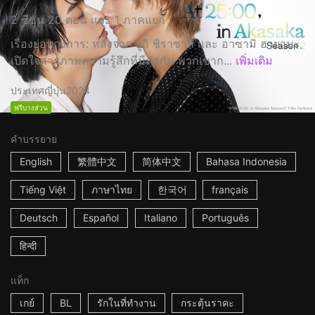
2 ซีซั่น 20 ตอน และ 1 ภาคแยก
เรื่องย่อทางการ: หลังจาก ยูกิ ชิราซากิ และ อาซามิ ฮายามะ
เปิดใจสารภาพความรู้สึกที่มีต่อกัน พวกเขาก...
เพิ่มเติม
ประเทศญี่ปุ่น
2024
ฟรีบางส่วน
คำบรรยาย
English
繁體中文
简体中文
Bahasa Indonesia
Tiếng Việt
ภาษาไทย
한국어
français
Deutsch
Español
Italiano
Português
हिन्दी
แท็ก
เกย์
BL
รักในที่ทำงาน
กระตุ้นราคะ